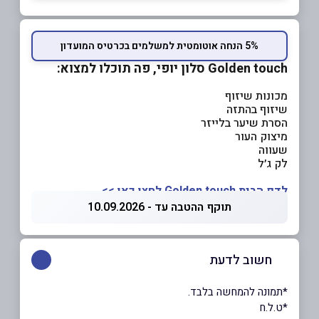
5% הנחה אוטומטית למשלמים בכרטיס המועדון
Golden touch סלון יופי, פה תוכלו למצוא:
מכונות שיזוף
שיזוף בהתזה
הסרת שיער בלייזר
מיצוק העור
שעווה
לק ג׳ל
לדף הבית Golden touch לחצו כאן >>
תוקף ההטבה עד - 10.09.2026
חשוב לדעת
*תמונה להמחשה בלבד.
*ט.ל.ח