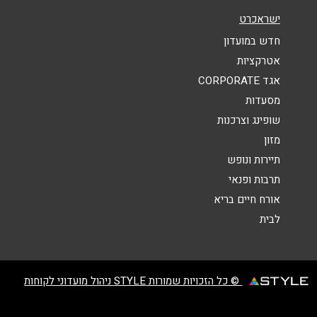
ישראכרט
אנא חזרו אלי בקשר ל...
חדש במועדון
הודעה
*
אטרקציות
אגד CORPORATE
מסעדות
שופינג וצרכנות
מזון
תיירות ונופש
שליחה
תרבות ופנאי
אורח חיים בריא
לבית
© כל הזכויות שמורות STYLE ניהול מועדוני לקוחות