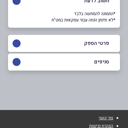
חשוב לדעת
*התמונה להמחשה בלבד
*לא תינתן הנחה עבור עסקאות במט"ח
פרטי הספק
054-2202020
|
077-3305337
סניפים
אשדוד
שם מלא
*
סולד הנרייטה 7
077-3305337
טלפון
*
צור קשר
אימייל
*
הצהרת נגישות