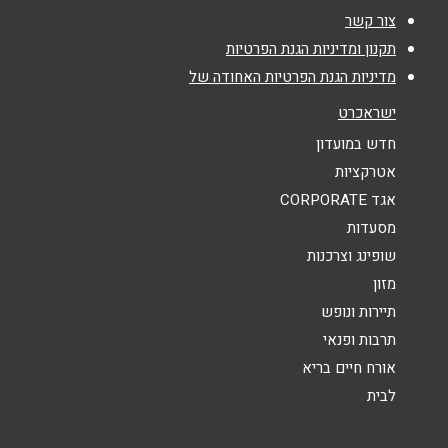
צור קשר
נושא
*
תקנון ומדיניות הגנת הפרטיות
מדיניות הגנת הפרטיות האחודה של
אנא חזרו אלי בקשר ל...
ישראכרט
הודעה
*
חדש במועדון
אטרקציות
אגד CORPORATE
מסעדות
שופינג וצרכנות
מזון
שליחה
תיירות ונופש
תרבות ופנאי
אורח חיים בריא
לבית