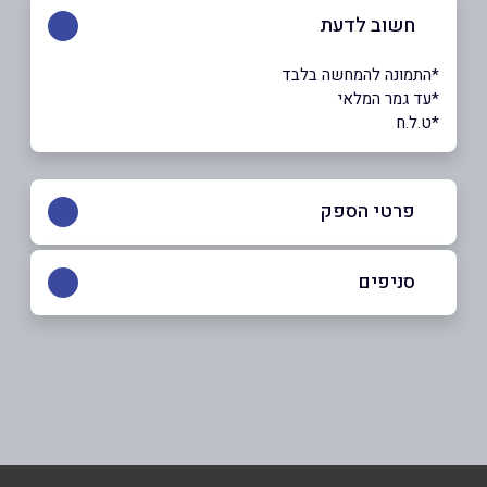
חשוב לדעת
*התמונה להמחשה בלבד
*עד גמר המלאי
*ט.ל.ח
פרטי הספק
054-3066257
|
04-8867733
סניפים
חיפה
שם מלא
*
החרושת 11
04-8867733
טלפון
*