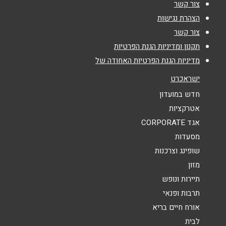
צור קשר
אימייל
*
הצהרת נגישות
צור קשר
נושא
*
תקנון ומדיניות הגנת הפרטיות
מדיניות הגנת הפרטיות האחודה של
אנא חזרו אלי בקשר ל...
ישראכרט
הודעה
*
חדש במועדון
אטרקציות
אגד CORPORATE
מסעדות
שופינג וצרכנות
מזון
שליחה
תיירות ונופש
תרבות ופנאי
אורח חיים בריא
לבית