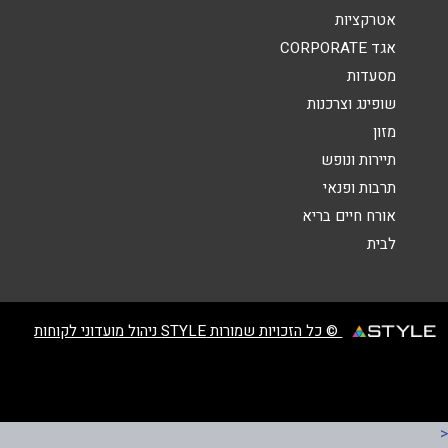
נושא
*
אטרקציות
אגד CORPORATE
אנא חזרו אלי בקשר ל...
מסעדות
הודעה
*
שופינג וצרכנות
מזון
תיירות ונופש
תרבות ופנאי
אורח חיים בריא
לבית
שליחה
© כל הזכויות שמורות STYLE ניהול מועדוני לקוחות
<