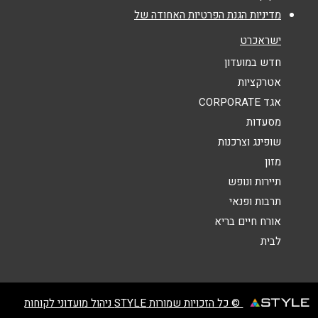
מדיניות הגנת הפרטיות האחודה של
אנא חזרו אלי בקשר ל...
ישראכרט
הודעה
*
חדש במועדון
אטרקציות
אגד CORPORATE
מסעדות
שופינג וצרכנות
מזון
שליחה
תיירות ונופש
תרבות ופנאי
אורח חיים בריא
לבית
© כל הזכויות שמורות STYLE ניהול מועדוני לקוחות