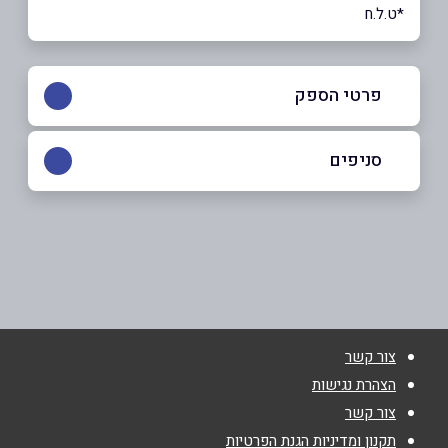
*ט.ל.ח
פרטי הספק
052-8888391
סניפים
נתניה
שם מלא
*
הנביאים 1
052-8888391
טלפון
*
צור קשר
אימייל
*
הצהרת נגישות
צור קשר
נושא
*
תקנון ומדיניות הגנת הפרטיות