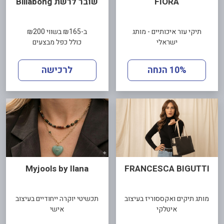
FIORA
שובר לרשת Billabong
תיקי עור איכותיים - מותג
ב-₪165 בשווי ₪200
ישראלי
כולל כפל מבצעים
10% הנחה
לרכישה
Myjools by Ilana
FRANCESCA BIGUTTI
מותג תיקים ואקססוריז בעיצוב
תכשיטי יוקרה ייחודיים בעיצוב
איטלקי
אישי