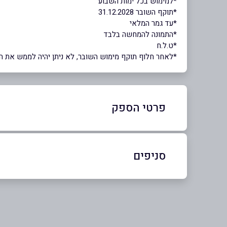
*למימוש בכל ימות השבוע
*תוקף השובר 31.12.2028
*עד גמר המלאי
*התמונה להמחשה בלבד
*ט.ל.ח
*לאחר חלוף תוקף מימוש השובר, לא ניתן יהיה לממש את השוב
פרטי הספק
02-5812211
סניפים
ירושלים
שוהם
שם מלא
*
קניון מלחה ירושלים
אי
טלפון
*
33
02-6795395