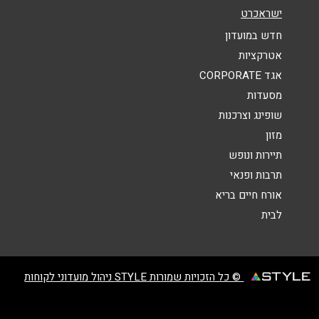
ישראכרט
הודעה
*
חדש במועדון
אטרקציות
אגד CORPORATE
מסעדות
שופינג וצרכנות
מזון
שליחה
תיירות ונופש
תרבות ופנאי
אורח חיים בריא
לבית
© כל הזכויות שמורות STYLE ניהול מועדוני לקוחות