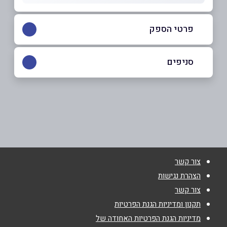
פרטי הספק
050-9480800
|
050-6297771
סניפים
מעלה אדומים
שם מלא
*
דרך קדם 5
050-6297771
טלפון
*
צור קשר
אימייל
*
הצהרת נגישות
צור קשר
נושא
*
תקנון ומדיניות הגנת הפרטיות
מדיניות הגנת הפרטיות האחודה של
אנא חזרו אלי בקשר ל...