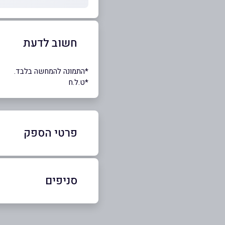
חשוב לדעת
*התמונה להמחשה בלבד.
*ט.ל.ח
פרטי הספק
0502285555
סניפים
כפר ענה
שם מלא
*