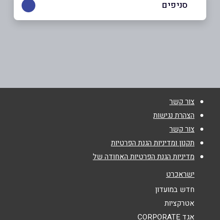
סניפים
עפולה
שם מלא
*
הפרסה 5
053-9331388
טלפון
*
צור קשר
אימייל
*
הצהרת נגישות
צור קשר
נושא
*
תקנון ומדיניות הגנת הפרטיות
מדיניות הגנת הפרטיות האחודה של
אנא חזרו אלי בקשר ל...
ישראכרט
הודעה
*
חדש במועדון
אטרקציות
אגד CORPORATE