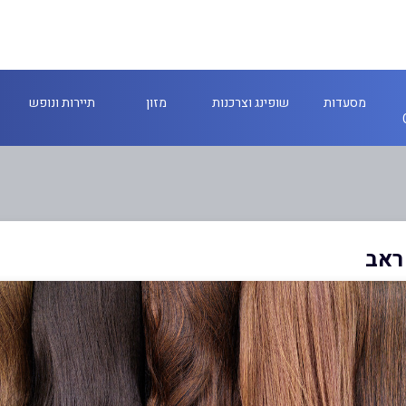
מסעדות
שופינג וצרכנות
מזון
תיירות ונופש
ראב