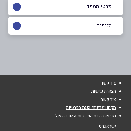
פרטי הספק
055-7795573
|
052-7050993
סניפים
טבריה
שם מלא
*
הבנים 3
052-7050993
טלפון
*
צור קשר
אימייל
*
הצהרת נגישות
צור קשר
נושא
*
תקנון ומדיניות הגנת הפרטיות
מדיניות הגנת הפרטיות האחודה של
אנא חזרו אלי בקשר ל...
ישראכרט