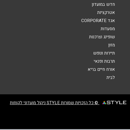
הודעה
*
חדש במועדון
אטרקציות
אגד CORPORATE
מסעדות
שופינג וצרכנות
מזון
שליחה
תיירות ונופש
תרבות ופנאי
אורח חיים בריא
לבית
© כל הזכויות שמורות STYLE ניהול מועדוני לקוחות