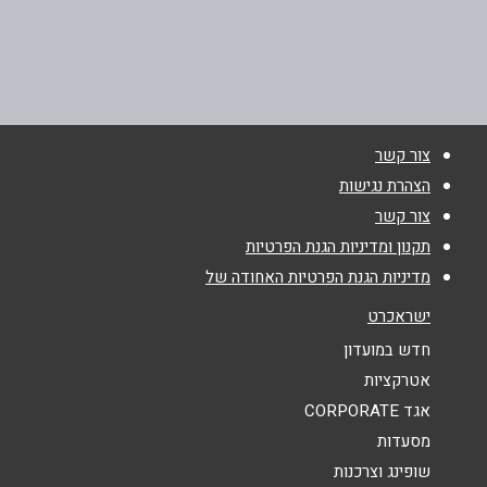
באתר
צור קשר
שם מלא
*
הצהרת נגישות
צור קשר
טלפון
*
תקנון ומדיניות הגנת הפרטיות
מדיניות הגנת הפרטיות האחודה של
אימייל
*
ישראכרט
חדש במועדון
נושא
*
אטרקציות
אגד CORPORATE
אנא חזרו אלי בקשר ל...
מסעדות
הודעה
*
שופינג וצרכנות