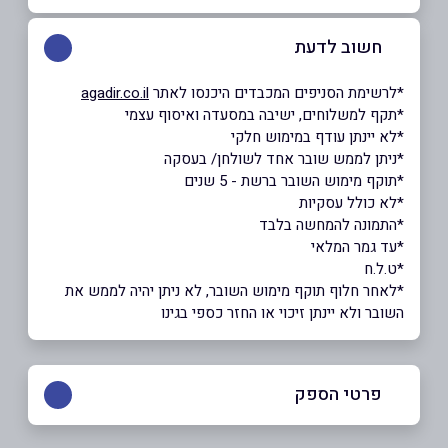
חשוב לדעת
*לרשימת הסניפים המכבדים היכנסו לאתר
agadir.co.il
*תקף למשלוחים, ישיבה במסעדה ואיסוף עצמי
*לא יינתן עודף במימוש חלקי
*ניתן לממש שובר אחד לשולחן/ בעסקה
*תוקף מימוש השובר ברשת - 5 שנים
*לא כולל עסקיות
*התמונה להמחשה בלבד
*עד גמר המלאי
*ט.ל.ח
*לאחר חלוף תוקף מימוש השובר, לא ניתן יהיה לממש את
השובר ולא יינתן זיכוי או החזר כספי בגינו
פרטי הספק
5690*