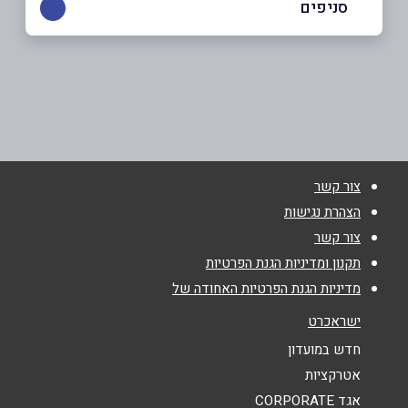
סניפים
בפייסבוק
קרית ביאליק
שדרות חן 9
04-6210538
שם מלא
*
צור קשר
טלפון
*
הצהרת נגישות
צור קשר
אימייל
*
תקנון ומדיניות הגנת הפרטיות
מדיניות הגנת הפרטיות האחודה של
נושא
*
ישראכרט
אנא חזרו אלי בקשר ל...
חדש במועדון
אטרקציות
הודעה
*
אגד CORPORATE