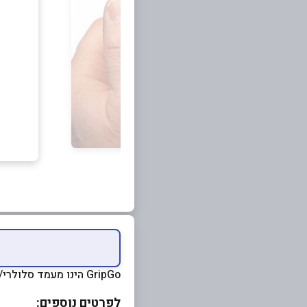
GripGo הינו מעמד סלולרי/סמארטפון/טאבלט/GPS מהפכני לרכב, לבית ולמשרד.
לפרטים נוספים: