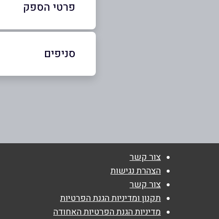
פרטי הספק
09-8617152
סניפים
נתניה
שם מלא
*
הרצל 4 הרצל 4
טלפון
*
09-8617152
נושא
*
צור קשר
אנא חזרו אלי בקשר ל...
הצהרת נגישות
צור קשר
הודעה
*
תקנון ומדיניות הגנת הפרטיות
מדיניות הגנת הפרטיות האחודה