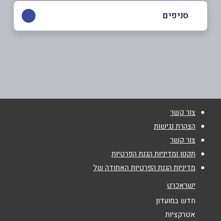
054-9566435
|
08-6332553
סניפים
קרית גת
שם מלא
*
הדקל 1
08-6332553
טלפון
*
צור קשר
אימייל
*
הצהרת נגישות
צור קשר
נושא
*
תקנון ומדיניות הגנת הפרטיות
מדיניות הגנת הפרטיות האחודה של
אנא חזרו אלי בקשר ל...
ישראכרט
הודעה
*
חדש במועדון
אטרקציות