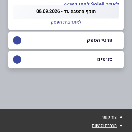
לאתר Soleil לחצו כאן>>
תוקף ההטבה עד - 08.09.2026
לאתר בית העסק
פרטי הספק
055-2585008
|
058-6033360
סניפים
באתר
רמת גן
קניון איילון
058-6033360
שם מלא
*
צור קשר
טלפון
*
הצהרת נגישות