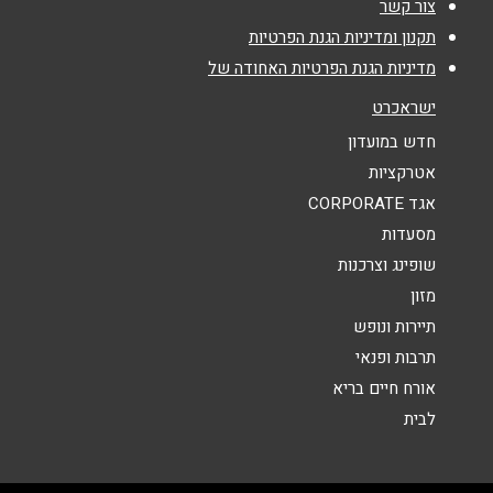
צור קשר
אימייל
*
תקנון ומדיניות הגנת הפרטיות
מדיניות הגנת הפרטיות האחודה של
נושא
*
ישראכרט
אנא חזרו אלי בקשר ל...
חדש במועדון
אטרקציות
הודעה
*
אגד CORPORATE
מסעדות
שופינג וצרכנות
מזון
תיירות ונופש
תרבות ופנאי
שליחה
אורח חיים בריא
לבית