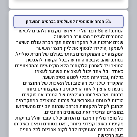
5% הנחה אוטומטית למשלמים בכרטיס המועדון
המותג Soleil נוצר על ידי אנשי מקצוע נלהבים לשיער
המסורים לעיצוב מהשורה הראשונה.
שנים ארוכות של מחקר ופיתוח תוך הכרת עולם השיער
לעומקו ,הולידו לבסוף את ליין מוצרי השיער
המקצועיים והמתקדמים ביותר בעולם של חברת סולייל.
כמותג שהביא בשורה חדשה בכל הקשור להנגשת
המוצר עד לאחרון הלקוחות הלא מקצועיים והמקצועיים
כאחד . כל אחד יכול לעצב את השיער לעצמו
בקלות ,ובזהירות מבלי לפגוע בטיב השער.
ההקפדה שלנו על העיצוב ועל האיכות של המוצרים
נובעת מהרצון להיות הראשונים והמקצועיים ביותר
בתחום. את הצלחתו העולמית של המותג אנו זוקפים
הודות לצוותנו שאחראי על פיתוח המוצרים המתקדמים
וכמובן לקהל הלקוחות הנרחב שנהנה יום יום מהשימוש
במוצרים ומזכיר זאת במשובים החיוביים.
כל מוצר מליין המוצרים הנרחב שלנו עובר שלל בדיקות
מקיפות באופן קפדני ביותר , ואנו בטוחים וגאים באיכותו
ולכן מכבדים ומעניקים לכל לקוח
אחריות לכל החיים
בעת הרכישה .