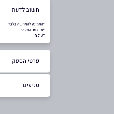
חשוב לדעת
*התמונה להמחשה בלבד
*עד גמר המלאי
*ט.ל.ח
פרטי הספק
54-3163059
|
04-6723705
סניפים
טבריה
שם מלא
*
הירקון 11