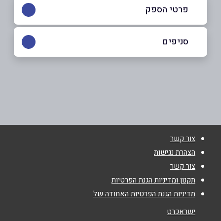
פרטי הספק
053-5261332
סניפים
קרית שמונה
שם מלא
*
הנשיא 4, קניון נחמיה
053-5261332
טלפון
*
צור קשר
אימייל
*
הצהרת נגישות
צור קשר
נושא
*
תקנון ומדיניות הגנת הפרטיות
מדיניות הגנת הפרטיות האחודה של
אנא חזרו אלי בקשר ל...
ישראכרט