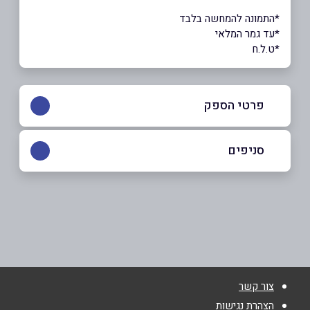
*התמונה להמחשה בלבד
*עד גמר המלאי
*ט.ל.ח
פרטי הספק
054-9294043
סניפים
קרית אתא
שם מלא
*
זבולון 7
054-9294043
טלפון
*
צור קשר
אימייל
*
הצהרת נגישות