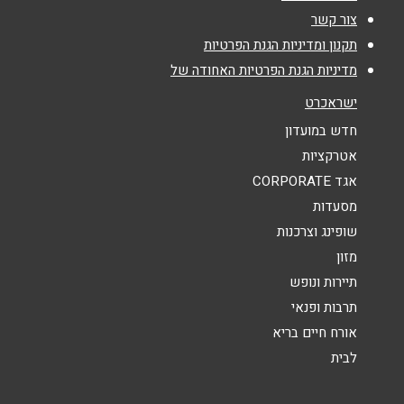
צור קשר
נושא
*
תקנון ומדיניות הגנת הפרטיות
מדיניות הגנת הפרטיות האחודה של
אנא חזרו אלי בקשר ל...
ישראכרט
הודעה
*
חדש במועדון
אטרקציות
אגד CORPORATE
מסעדות
שופינג וצרכנות
מזון
שליחה
תיירות ונופש
תרבות ופנאי
אורח חיים בריא
לבית