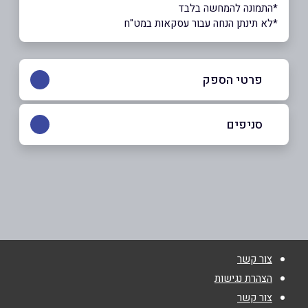
*התמונה להמחשה בלבד
*לא תינתן הנחה עבור עסקאות במט"ח
פרטי הספק
054-2470560
סניפים
באתר
ראשון לציון
הרב גוטמן 55
054-2470560
שם מלא
*
צור קשר
טלפון
*
הצהרת נגישות
צור קשר