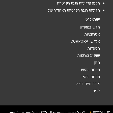
אימייל
*
תקנון ומדיניות הגנת הפרטיות
מדיניות הגנת הפרטיות האחודה של
נושא
*
ישראכרט
אנא חזרו אלי בקשר ל...
חדש במועדון
אטרקציות
הודעה
*
אגד CORPORATE
מסעדות
שופינג וצרכנות
מזון
תיירות ונופש
תרבות ופנאי
שליחה
אורח חיים בריא
לבית
© כל הזכויות שמורות STYLE ניהול מועדוני לקוחות