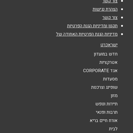
צור קשר
אימייל
*
הצהרת נגישות
צור קשר
נושא
*
תקנון ומדיניות הגנת הפרטיות
מדיניות הגנת הפרטיות האחודה של
אנא חזרו אלי בקשר ל...
ישראכרט
הודעה
*
חדש במועדון
אטרקציות
אגד CORPORATE
מסעדות
שופינג וצרכנות
מזון
שליחה
תיירות ונופש
תרבות ופנאי
אורח חיים בריא
לבית