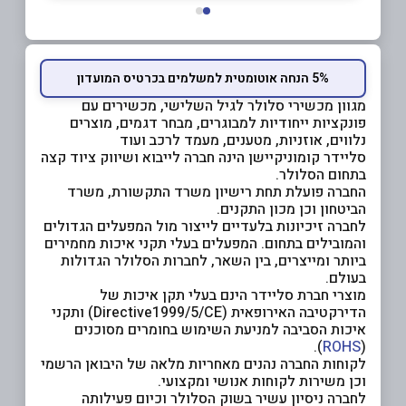
5% הנחה אוטומטית למשלמים בכרטיס המועדון
מגוון מכשירי סלולר לגיל השלישי, מכשירים עם
פונקציות ייחודיות למבוגרים, מבחר דגמים, מוצרים
נלווים, אוזניות, מטענים, מעמד לרכב ועוד
סליידר קומוניקיישן הינה חברה לייבוא ושיווק ציוד קצה
בתחום הסלולר.
החברה פועלת תחת רישיון משרד התקשורת, משרד
הביטחון וכן מכון התקנים.
לחברה זיכיונות בלעדיים לייצור מול המפעלים הגדולים
והמובילים בתחום. המפעלים בעלי תקני איכות מחמירים
ביותר ומייצרים, בין השאר, לחברות הסלולר הגדולות
בעולם.
מוצרי חברת סליידר הינם בעלי תקן איכות של
הדירקטיבה האירופאית (Directive1999/5/CE) ותקני
איכות הסביבה למניעת השימוש בחומרים מסוכנים
).
ROHS
(
לקוחות החברה נהנים מאחריות מלאה של היבואן הרשמי
וכן משירות לקוחות אנושי ומקצועי.
לחברה ניסיון עשיר בשוק הסלולר וכיום פעילותה