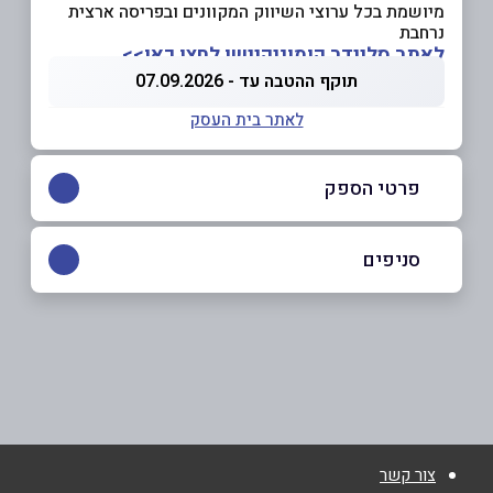
מיושמת בכל ערוצי השיווק המקוונים ובפריסה ארצית
נרחבת
לאתר סליידר קומוניקיישן לחצו כאן>>
תוקף ההטבה עד - 07.09.2026
לאתר בית העסק
פרטי הספק
052-5991155
|
03-6056872
סניפים
באתר
בפייסבוק
רמת גן
תעש 10
03-6056872
שם מלא
*
צור קשר
טלפון
*