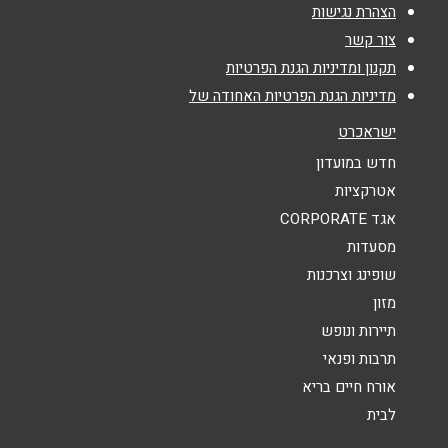
הצהרת נגישות
צור קשר
אימייל
*
תקנון ומדיניות הגנת הפרטיות
מדיניות הגנת הפרטיות האחודה של
נושא
*
ישראכרט
אנא חזרו אלי בקשר ל...
חדש במועדון
אטרקציות
הודעה
*
אגד CORPORATE
מסעדות
שופינג וצרכנות
מזון
תיירות ונופש
תרבות ופנאי
שליחה
אורח חיים בריא
לבית