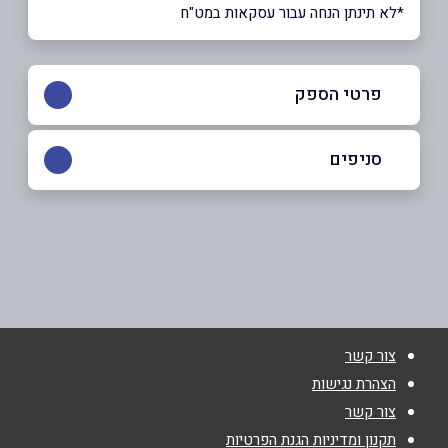
*לא תינתן הנחה עבור עסקאות במט"ח
פרטי הספק
0550-7791711
סניפים
תל אביב
שם מלא
*
אבן גבירול 155
0550-7791711
טלפון
*
צור קשר
אימייל
*
הצהרת נגישות
צור קשר
נושא
*
תקנון ומדיניות הגנת הפרטיות