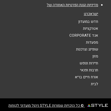
מדיניות הגנת הפרטיות האחודה של
אנא חזרו אלי בקשר ל...
ישראכרט
הודעה
*
חדש במועדון
אטרקציות
אגד CORPORATE
מסעדות
שופינג וצרכנות
מזון
שליחה
תיירות ונופש
תרבות ופנאי
אורח חיים בריא
לבית
© כל הזכויות שמורות STYLE ניהול מועדוני לקוחות