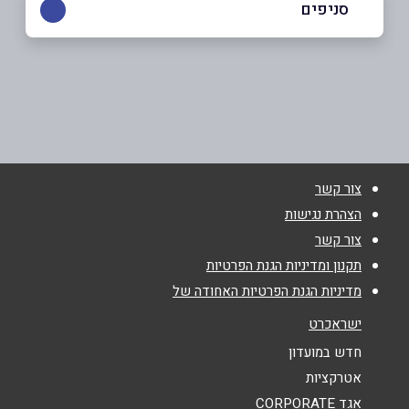
סניפים
באתר
גבעתיים
המאבק 39 גבעתיים המאבק 39
057-7738220
שם מלא
*
צור קשר
טלפון
*
הצהרת נגישות
צור קשר
אימייל
*
תקנון ומדיניות הגנת הפרטיות
מדיניות הגנת הפרטיות האחודה של
נושא
*
ישראכרט
אנא חזרו אלי בקשר ל...
חדש במועדון
אטרקציות
הודעה
*
אגד CORPORATE