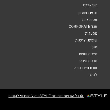
ישראכרט
הודעה
*
חדש במועדון
אטרקציות
אגד CORPORATE
מסעדות
שופינג וצרכנות
מזון
שליחה
תיירות ונופש
תרבות ופנאי
אורח חיים בריא
לבית
© כל הזכויות שמורות STYLE ניהול מועדוני לקוחות