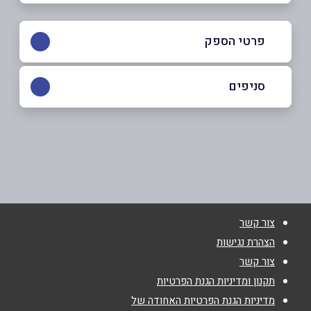
פרטי הספק
054-2466738
|
09-9568648
סניפים
הרצליה
שם מלא
*
טבנקין 9
09-9568648
טלפון
*
צור קשר
אימייל
*
הצהרת נגישות
צור קשר
נושא
*
תקנון ומדיניות הגנת הפרטיות
מדיניות הגנת הפרטיות האחודה של
אנא חזרו אלי בקשר ל...