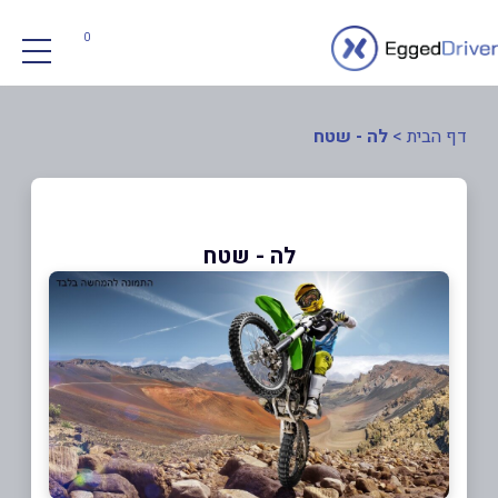
0
דף הבית
>
לה - שטח
לה - שטח