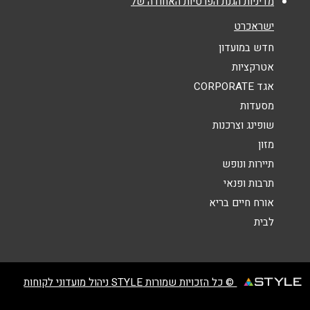
מדיניות הגנת הפרטיות האחודה של
אנא חזרו אלי בקשר ל...
ישראכרט
הודעה
*
חדש במועדון
אטרקציות
אגד CORPORATE
מסעדות
שופינג וצרכנות
מזון
שליחה
תיירות ונופש
תרבות ופנאי
אורח חיים בריא
לבית
© כל הזכויות שמורות STYLE ניהול מועדוני לקוחות