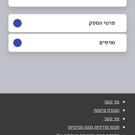
פרטי הספק
052-7500018
|
03-5332489
סניפים
אור יהודה
שם מלא
*
חיים בר לב 12, נווה סביון
03-5332489
טלפון
*
צור קשר
אימייל
*
הצהרת נגישות
צור קשר
נושא
*
תקנון ומדיניות הגנת הפרטיות