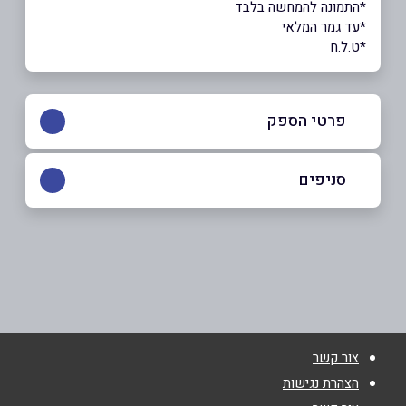
*התמונה להמחשה בלבד
*עד גמר המלאי
*ט.ל.ח
פרטי הספק
04-8134908
סניפים
חיפה
שם מלא
*
דרך סטלה מריס 100
04-8134908
טלפון
*
צור קשר
אימייל
*
הצהרת נגישות