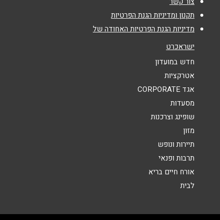
צור קשר
נושא
*
תקנון ומדיניות הגנת הפרטיות
מדיניות הגנת הפרטיות האחודה של
אנא חזרו אלי בקשר ל...
ישראכרט
הודעה
*
חדש במועדון
אטרקציות
אגד CORPORATE
מסעדות
שופינג וצרכנות
מזון
שליחה
תיירות ונופש
תרבות ופנאי
אורח חיים בריא
לבית