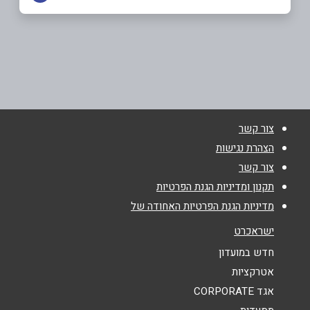
נס ציונה
שם מלא
*
החרש 1
050-6364901
טלפון
*
צור קשר
אימייל
*
הצהרת נגישות
צור קשר
נושא
*
תקנון ומדיניות הגנת הפרטיות
מדיניות הגנת הפרטיות האחודה של
אנא חזרו אלי בקשר ל...
ישראכרט
הודעה
*
חדש במועדון
אטרקציות
אגד CORPORATE