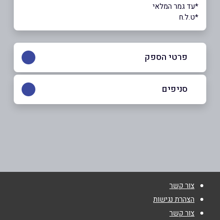
*עד גמר המלאי
*ט.ל.ח
פרטי הספק
054-3233350
|
04-6016333
סניפים
נצרת
שם מלא
*
פאולוס השישי 182
04-6016333
טלפון
*
צור קשר
אימייל
*
הצהרת נגישות
צור קשר