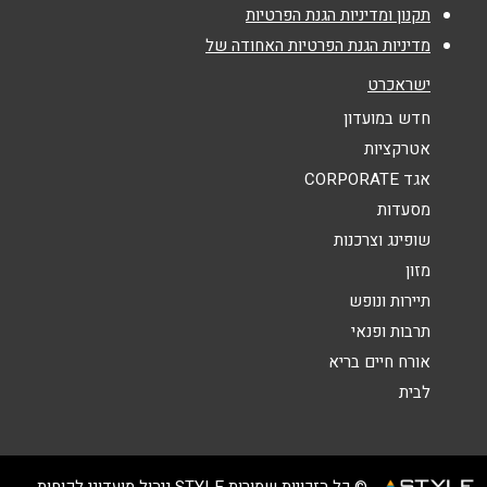
נושא
*
תקנון ומדיניות הגנת הפרטיות
מדיניות הגנת הפרטיות האחודה של
אנא חזרו אלי בקשר ל...
ישראכרט
הודעה
*
חדש במועדון
אטרקציות
אגד CORPORATE
מסעדות
שופינג וצרכנות
מזון
שליחה
תיירות ונופש
תרבות ופנאי
אורח חיים בריא
לבית
© כל הזכויות שמורות STYLE ניהול מועדוני לקוחות