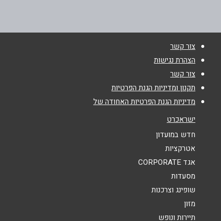
053-2212768
שם מלא
*
צור קשר
טלפון
*
הצהרת נגישות
צור קשר
אימייל
*
תקנון ומדיניות הגנת הפרטיות
מדיניות הגנת הפרטיות האחודה של
נושא
*
ישראכרט
אנא חזרו אלי בקשר ל...
חדש במועדון
אטרקציות
הודעה
*
אגד CORPORATE
מסעדות
שופינג וצרכנות
מזון
תיירות ונופש