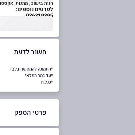
חנות בישום, מתנות, אקססור
לפרטים נוספים:
036319395
חשוב לדעת
*התמונה להמחשה בלבד
*עד גמר המלאי
*ט.ל.ח
פרטי הספק
52-6634595
|
03-6319395