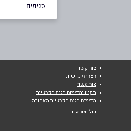
סניפים
זלפה
שם מלא
*
רחוב אלקודס 96
טלפון
*
03-6319395
נושא
*
צור קשר
אנא חזרו אלי בקשר ל...
הצהרת נגישות
צור קשר
הודעה
*
תקנון ומדיניות הגנת הפרטיות
מדיניות הגנת הפרטיות האחודה
של ישראכרט