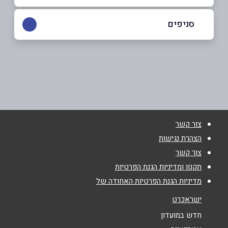
050-2717701
סניפים
אום אל-פחם
שם מלא
*
ג'דוע תחתון 48
050-2717701
טלפון
*
צור קשר
אימייל
*
הצהרת נגישות
צור קשר
נושא
*
תקנון ומדיניות הגנת הפרטיות
מדיניות הגנת הפרטיות האחודה של
אנא חזרו אלי בקשר ל...
ישראכרט
הודעה
*
חדש במועדון