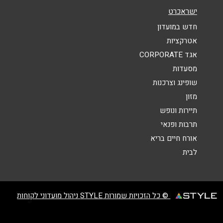
ישראכרט
נושא
*
חדש במועדון
אנא חזרו אלי בקשר ל...
אטרקציות
הודעה
*
אגד CORPORATE
מסעדות
שופינג וצרכנות
מזון
תיירות ונופש
תרבות ופנאי
שליחה
אורח חיים בריא
לבית
© כל הזכויות שמורות STYLE ניהול מועדוני לקוחות