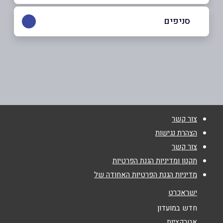
03-5610660
סניפים
באתר
תל אביב
בן יהודה 96
שם מלא
*
צור קשר
טלפון
*
הצהרת נגישות
צור קשר
אימייל
*
תקנון ומדיניות הגנת הפרטיות
מדיניות הגנת הפרטיות האחודה של
נושא
*
ישראכרט
אנא חזרו אלי בקשר ל...
חדש במועדון
אטרקציות