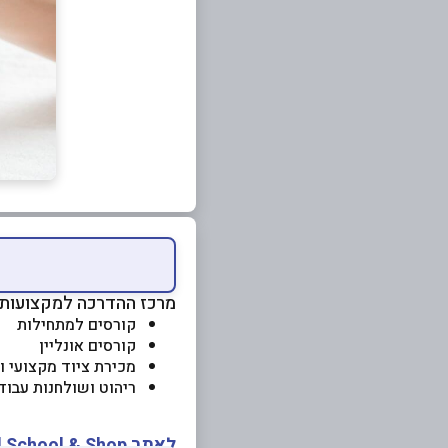
מרכז ההדרכה למקצועות 
קורסים למתחילות
קורסים אונליין
מכירת ציוד מקצועי ו
ריהוט ושולחנות עבו
לאתר NOELLE Nail School & Shop לחצו כאן>>