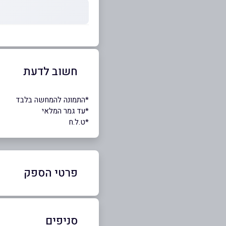
חשוב לדעת
*התמונה להמחשה בלבד
*עד גמר המלאי
*ט.ל.ח
פרטי הספק
0-7779808
|
050-7701292
סניפים