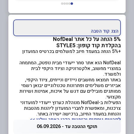
הצג קוד הטבה
5% הנחה על כל אתר NofDeal
בהקלדת קוד קופון: STYLE5
+5% הנחה במעמד חיוב למשלמים בכרטיס המועדון
NofDeal הוא אתר סחר ייעודי מבית נופטק, המתמחה
במוצרי מחשוב, אלקטרוניקה וציוד היקפי לבית
ולמשרד.
באתר תמצאו מחשבים ניידים ונייחים, ציוד היקפי,
אביזרים משלימים ופתרונות טכנולוגיים יבואן רשמי
ממותגים מובילים עם דגש על איכות, אמינות ושירות
מקצועי.
הפעילות ב-NofDeal מנוהלת כערוץ ייעודי למועדוני
צרכנות, ומאפשרת לחברי המועדון ליהנות מהטבות
והנחות במעמד החיוב, ברכישה ישירה באתר.
לפרטים נוספים והזמנות בקרו באתר שלנו >>
תוקף ההטבה עד - 06.09.2026