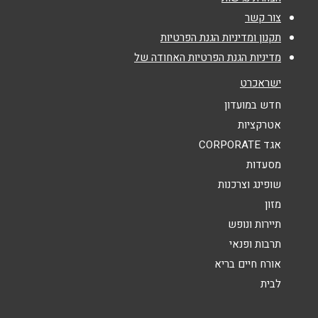
צור קשר
תקנון ומדיניות הגנת הפרטיות
אימייל
*
מדיניות הגנת הפרטיות האחודה של
ישראכרט
נושא
*
חדש במועדון
אנא חזרו אלי בקשר ל...
אטרקציות
אגד CORPORATE
הודעה
*
מסעדות
שופינג וצרכנות
מזון
תיירות ונופש
תרבות ופנאי
אורח חיים בריא
שליחה
לבית