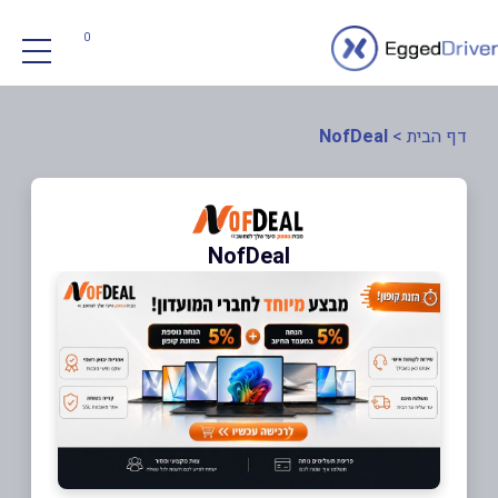
0
דף הבית
>
NofDeal
NofDeal