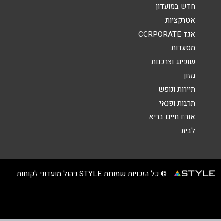
הודעה
*
חדש במועדון
אטרקציות
אגד CORPORATE
מסעדות
שופינג וצרכנות
מזון
שליחה
תיירות ונופש
תרבות ופנאי
אורח חיים בריא
לבית
© כל הזכויות שמורות STYLE ניהול מועדוני לקוחות