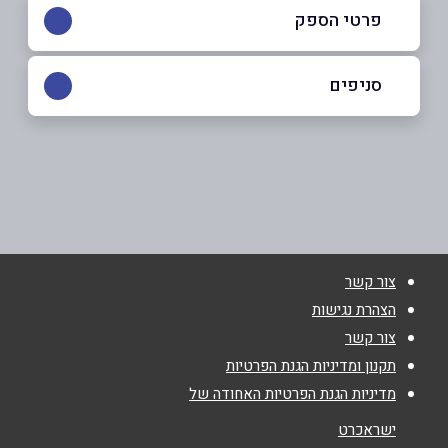
פרטי הספק
052-2645155
|
09-8612236
סניפים
נתניה
שם מלא
*
אחד העם 7
09-8612236
טלפון
*
צור קשר
אימייל
*
הצהרת נגישות
צור קשר
נושא
*
תקנון ומדיניות הגנת הפרטיות
מדיניות הגנת הפרטיות האחודה של
אנא חזרו אלי בקשר ל...
ישראכרט