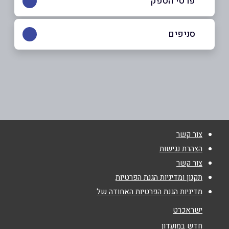
פרטי הספק
050-5871559
|
08-6276568
סניפים
באר שבע
שם מלא
*
הרצל 126
08-6276568
טלפון
*
צור קשר
אימייל
*
הצהרת נגישות
צור קשר
נושא
*
תקנון ומדיניות הגנת הפרטיות
מדיניות הגנת הפרטיות האחודה של
אנא חזרו אלי בקשר ל...
ישראכרט
הודעה
*
חדש במועדון