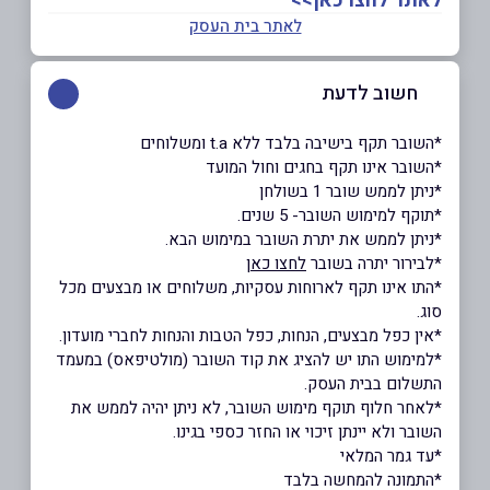
לאתר לחצו כאן>>
לאתר בית העסק
חשוב לדעת
*השובר תקף בישיבה בלבד ללא t.a ומשלוחים
*השובר אינו תקף בחגים וחול המועד
*ניתן לממש שובר 1 בשולחן
*תוקף למימוש השובר- 5 שנים.
*ניתן לממש את יתרת השובר במימוש הבא.
*לבירור יתרה בשובר
לחצו כאן
*התו אינו תקף לארוחות עסקיות, משלוחים או מבצעים מכל
סוג.
*אין כפל מבצעים, הנחות, כפל הטבות והנחות לחברי מועדון.
*למימוש התו יש להציג את קוד השובר (מולטיפאס) במעמד
התשלום בבית העסק.
*לאחר חלוף תוקף מימוש השובר, לא ניתן יהיה לממש את
השובר ולא יינתן זיכוי או החזר כספי בגינו.
*עד גמר המלאי
*התמונה להמחשה בלבד