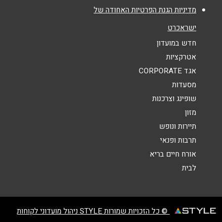
מדיניות הגנת הפרטיות האחודה של
חיפה
נושא
*
ישראכרט
אנא חזרו אלי בקשר ל...
חדש במועדון
בן גוריון 22
אטרקציות
9290*
הודעה
*
אגד CORPORATE
מסעדות
חיפה
שופינג וצרכנות
מזון
שדרות ההסתדרות 55
תיירות ונופש
9290*
תרבות ופנאי
שליחה
אורח חיים בריא
לבית
© כל הזכויות שמורות STYLE ניהול מועדוני לקוחות