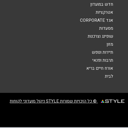
אנא חזרו אלי בקשר ל...
חדש במועדון
אטרקציות
הודעה
*
אגד CORPORATE
מסעדות
שופינג וצרכנות
מזון
תיירות ונופש
תרבות ופנאי
שליחה
אורח חיים בריא
לבית
© כל הזכויות שמורות STYLE ניהול מועדוני לקוחות