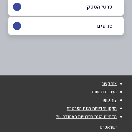
פרטי הספק
054-6225461
|
08-6496037
סניפים
באתר
באר שבע
ביאליק 5
08-6496037
שם מלא
*
צור קשר
טלפון
*
הצהרת נגישות
צור קשר
אימייל
*
תקנון ומדיניות הגנת הפרטיות
מדיניות הגנת הפרטיות האחודה של
נושא
*
ישראכרט