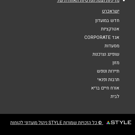
מדיניות הגנת הפרטיות האחודה של
אנא חזרו אלי בקשר ל...
ישראכרט
הודעה
*
חדש במועדון
אטרקציות
אגד CORPORATE
מסעדות
שופינג וצרכנות
מזון
שליחה
תיירות ונופש
תרבות ופנאי
אורח חיים בריא
לבית
© כל הזכויות שמורות STYLE ניהול מועדוני לקוחות