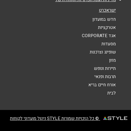
אנא חזרו אלי בקשר ל...
ישראכרט
הודעה
*
חדש במועדון
אטרקציות
אגד CORPORATE
מסעדות
שופינג וצרכנות
מזון
שליחה
תיירות ונופש
תרבות ופנאי
אורח חיים בריא
לבית
© כל הזכויות שמורות STYLE ניהול מועדוני לקוחות