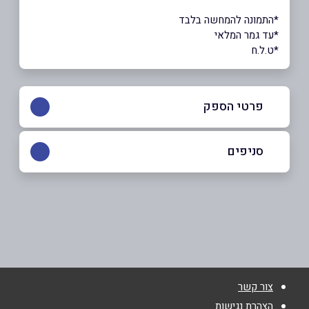
*התמונה להמחשה בלבד
*עד גמר המלאי
*ט.ל.ח
פרטי הספק
054-4200093
סניפים
גבעתיים
שם מלא
*
ויצמן 14
054-4200093
טלפון
*
צור קשר
אימייל
*
הצהרת נגישות