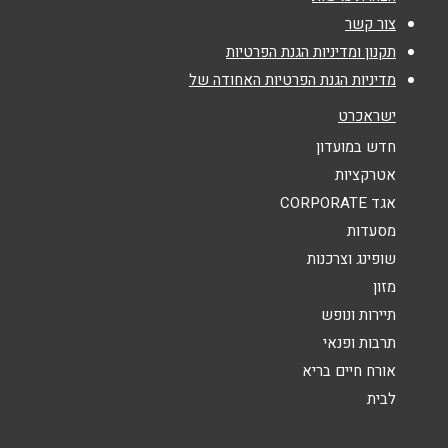
צור קשר
נושא
*
תקנון ומדיניות הגנת הפרטיות
מדיניות הגנת הפרטיות האחודה של
אנא חזרו אלי בקשר ל...
ישראכרט
הודעה
*
חדש במועדון
אטרקציות
אגד CORPORATE
מסעדות
שופינג וצרכנות
מזון
שליחה
תיירות ונופש
תרבות ופנאי
אורח חיים בריא
לבית