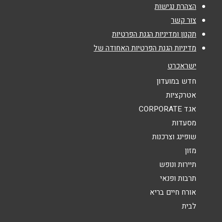
אימייל
*
הצהרת נגישות
צור קשר
נושא
*
תקנון ומדיניות הגנת הפרטיות
מדיניות הגנת הפרטיות האחודה של
אנא חזרו אלי בקשר ל...
ישראכרט
הודעה
*
חדש במועדון
אטרקציות
אגד CORPORATE
מסעדות
שופינג וצרכנות
מזון
שליחה
תיירות ונופש
תרבות ופנאי
אורח חיים בריא
לבית