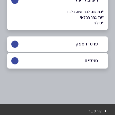
חשוב לדעת
*התמונה להמחשה בלבד
*עד גמר המלאי
*ט.ל.ח
פרטי הספק
052-6443447
סניפים
טמרה
שם מלא
*
אבו באקר סדיק 10
052-6443447
טלפון
*
צור קשר