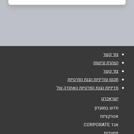
נצרת
שם מלא
*
דרך חיפה 63
04-6571064
טלפון
*
צור קשר
אימייל
*
הצהרת נגישות
צור קשר
נושא
*
תקנון ומדיניות הגנת הפרטיות
מדיניות הגנת הפרטיות האחודה של
אנא חזרו אלי בקשר ל...
ישראכרט
הודעה
*
חדש במועדון
אטרקציות
אגד CORPORATE
מסעדות