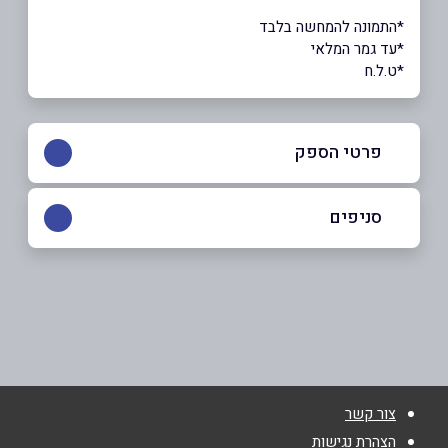
*התמונה להמחשה בלבד
*עד גמר המלאי
*ט.ל.ח
פרטי הספק
052-4633101
סניפים
אום אל-פחם
שם מלא
*
ג'דוע
052-4633101
טלפון
*
צור קשר
אימייל
*
הצהרת נגישות