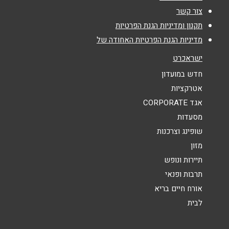
צור קשר
נושא
*
תקנון ומדיניות הגנת הפרטיות
מדיניות הגנת הפרטיות האחודה של
אנא חזרו אלי בקשר ל...
ישראכרט
הודעה
*
חדש במועדון
אטרקציות
אגד CORPORATE
מסעדות
שופינג וצרכנות
מזון
שליחה
תיירות ונופש
תרבות ופנאי
אורח חיים בריא
לבית