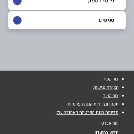
פרטי הספק
050-4001811
סניפים
ערערה
שם מלא
*
אלקודס
050-4001811
טלפון
*
צור קשר
אימייל
*
הצהרת נגישות
צור קשר
נושא
*
תקנון ומדיניות הגנת הפרטיות
מדיניות הגנת הפרטיות האחודה של
אנא חזרו אלי בקשר ל...
ישראכרט
הודעה
*
חדש במועדון