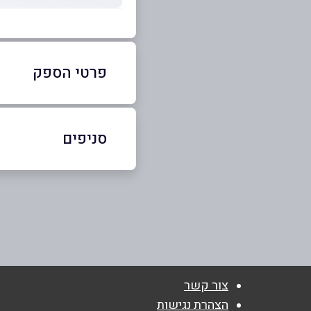
פרטי הספק
02-6511112
סניפים
באתר
בפייסבוק
ירושלים
בית הדפוס 9 בית הדפוס 9
02-6511112
שם מלא
*
טלפון
*
צור קשר
הצהרת נגישות